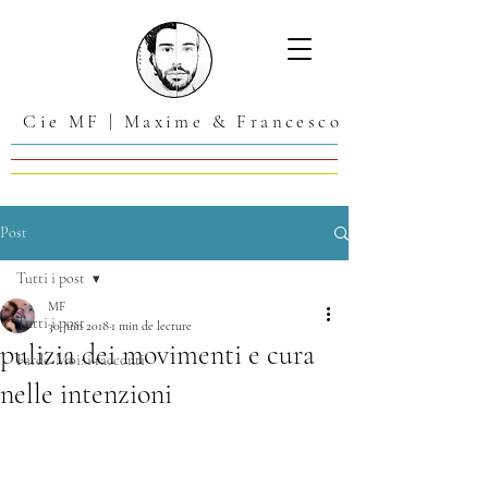
Cie MF | Maxime & Francesco
Post
Tutti i post
MF
Tutti i post
30 juin 2018
1 min de lecture
pulizia dei movimenti e cura
Farde-Moi: i racconti
nelle intenzioni