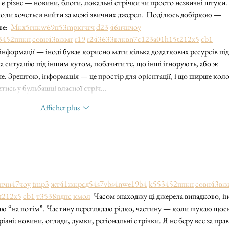
 є різне — новини, блоги, локальні стрічки чи просто незвичні штуки. 
коли хочеться вийти за межі звичних джерел.  Поділюсь добіркою — 
е:  
М
к
х
5
г
нк
w69
п
53
mp
кг
чг
ч
d23
46
н
чн
чо
у
34
52
пп
кн
с
о
вн
43
вж
мг
r19
r24
36
33
вл
кв
n7
c123
a01
h15
t21
2x5
cb1
 інформації — іноді буває корисно мати кілька додаткових ресурсів під
а ситуацію під іншим кутом, побачити те, що інші ігнорують, або ж 
е. Зрештою, інформація — це простір для орієнтації, і що ширше коло
итись у бульбашці власної стріч…
Afficher plus
н
чн
47
чо
у
tmp3
жт
41
ж
кр
сд
54
s7
vb
s4
nw
e19
b4
k55
34
52
пп
кн
с
о
вн
43
вж
t21
2x5
cb1
т
35
38
пд
пс
км
ол
  Часом знаходжу ці джерела випадково, ін
ігаю “на потім”. Частину переглядаю рідко, частину — коли шукаю щось
різні: новини, огляди, думки, регіональні стрічки. Я не беру все за прав