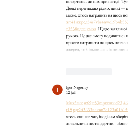
повертаюсь до них при нагоді. Тут
Деякі переглядаю рідко, деякі — 
може, хтось натрапить на щось нов
жт
41
ж
кр
сд
54
s7
vb
s4
nw
e19
b4
k55
т
35
38
пд
пс
км
ол
  Щодо загальної
рукою. Це дає змогу подивитись н
просто натрапити на щось незвичн
джерел, то більше шансів не опин
J'aime
Répondre
Igor Nagorniy
12 juil.
М
к
х
5
г
нк
w69
п
53
mp
кг
чг
ч
d23
46
r19
рд
r24
36
33
вл
кв
n7
c123
a01
h15
хтось скине в чат, іноді сам збер
локальне чи нестандартне.    Вони 