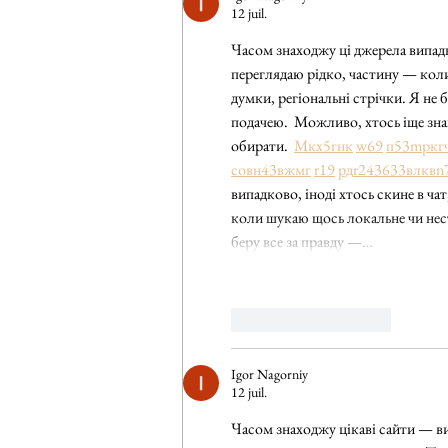
12 juil.
Часом знаходжу ці джерела випадко
переглядаю рідко, частину — коли 
думки, регіональні стрічки. Я не 
подачею.  Можливо, хтось іще зна
обирати.  
М
к
х
5
г
нк
w69
п
53
mp
кг
с
о
вн
43
вж
мг
r19
рд
r24
36
33
вл
кв
n
випадково, іноді хтось скине в ча
коли шукаю щось локальне чи неста
беру все за правду —…
J'aime
Répondre
Igor Nagorniy
12 juil.
Часом знаходжу цікаві сайти — вип