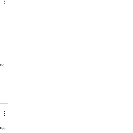
 
не 
оді 