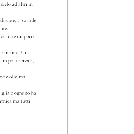
ielo ad altri in 
iscute, si sorride 
nte.
 visitare un poco 
asi intimo. Una 
un po’ riservati, 
ane e olio ma 
miglia e ognuno ha 
arnica ma tutti 