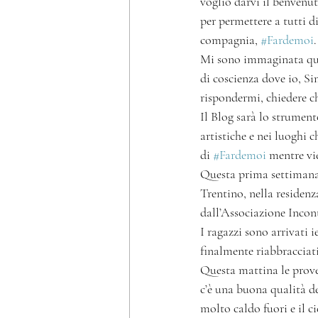
voglio darvi il benvenu
per permettere a tutti d
compagnia, 
#Fardemoi
.
Mi sono immaginata ques
di coscienza dove io, Si
rispondermi, chiedere c
Il Blog sarà lo strument
artistiche e nei luoghi 
di 
#Fardemoi
 mentre vi
Questa prima settimana
Trentino, nella residenz
dall’Associazione Incon
I ragazzi sono arrivati 
finalmente riabbracciati
Questa mattina le prove 
c’è una buona qualità de
molto caldo fuori e il c