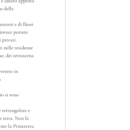
 e ideato apposta 
e della 
sioni e di flussi 
invece potrete 
 privati.
i nelle residenze 
e, dei retroscena 
vereto in 
 
io si sono 
 rettangolare e 
r terra. Non fa 
anno la Primavera 