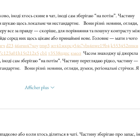
во, іноді хтось скине в чат, іноді сам зберігаю “на потім”. Частину 
шукаю щось локальне чи нестандартне.    Вони різні: новини, огляди, 
беру все за правду — скоріше, для порівняння та пошуку контрасту між
йде серед них щось цікаве або принаймні нове. Головне — мати з чого 
чг
ч
d23
46
н
чн
47
чо
у
tmp3
жт
41
ж
кр
сд
54
s7
vb
s4
nw
e19
b4
k55
34
52
пп
кн
7
c123
a01
h15
t21
2x5
cb1
т
35
38
пд
пс
км
ол
  Часом знаходжу ці джерела 
т, іноді сам зберігаю “на потім”. Частину переглядаю рідко, частину — 
ндартне.    Вони різні: новини, огляди, думки, регіональні стрічки. Я 
Afficher plus
адково або коли хтось ділиться в чаті. Частину зберігаю про запас, ін