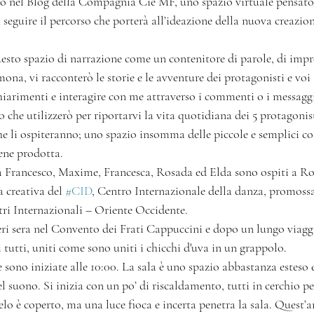
to nel Blog della Compagnia Cie MF, uno spazio virtuale pensato
i seguire il percorso che porterà all’ideazione della nuova creazion
to spazio di narrazione come un contenitore di parole, di impres
mona, vi racconterò le storie e le avventure dei protagonisti e voi 
hiarimenti e interagire con me attraverso i commenti o i messaggi
o che utilizzerò per riportarvi la vita quotidiana dei 5 protagonist
che li ospiteranno; uno spazio insomma delle piccole e semplici cos
ene prodotta.
 Francesco, Maxime, Francesca, Rosada ed Elda sono ospiti a Ro
a creativa del 
#CID
, Centro Internazionale della danza, promossa
tri Internazionali – Oriente Occidente.
ieri sera nel Convento dei Frati Cappuccini e dopo un lungo viagg
 tutti, uniti come sono uniti i chicchi d'uva in un grappolo.
sono iniziate alle 10:00. La sala è uno spazio abbastanza esteso e
l suono. Si inizia con un po’ di riscaldamento, tutti in cerchio pe
ielo è coperto, ma una luce fioca e incerta penetra la sala. Quest’