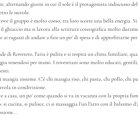
 alternando giorni in cui il sole è il protagonista indiscusso del c
etro le nuvole.
ve il gruppo è molto coeso, tra loro scorre una bella energia. Si d
 il ghiaccio ma si lavora alla scrittura coreografica molto durame
ai ragazzi di andare a fare un po’ di spesa e di approfittarne per
 di Rovereto, l'aria è pulita e si respira un clima familiare, qu
gia tenendosi per mano. I roveretani sono molto educati, gentili, 
enti.
si mangia insieme. C’è chi mangia riso, chi pasta, chi pollo, chi p
tavola in condivisione.
nte a casa, un po’ come quando si va in vacanza con la propria fa
si cucina, si pulisce, ci si massaggia l’un l'atro con il balsamo d’
ssione...