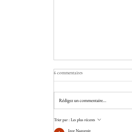
6 commentaires
33 giorni di pausa
Rédigez un commentaire...
Trier par :
Les plus récents
Igor Nagorniy