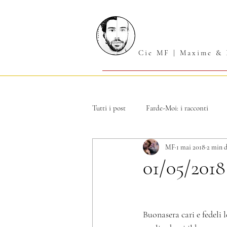
Cie MF | Maxime & 
Tutti i post
Farde-Moi: i racconti
MF
1 mai 2018
2 min d
01/05/2018
Buonasera cari e fedeli l