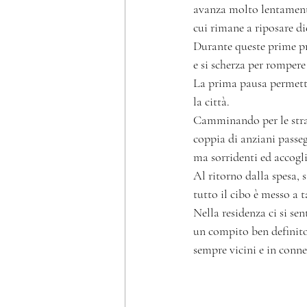
avanza molto lentamente,
cui rimane a riposare di
Durante queste prime pro
e si scherza per rompere
La prima pausa permette 
la città. 
Camminando per le strade
coppia di anziani passeg
ma sorridenti ed accogli
Al ritorno dalla spesa, 
tutto il cibo è messo a 
Nella residenza ci si se
un compito ben definito: 
sempre vicini e in conne