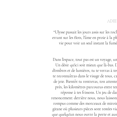
ADIE
“Ulysse passait les jours assis sur les ro
errant sur les flots, l'âme en proie à la 
vie pour voir un seul instant la fumée
Dans l’espace, tout pas est un voyage, u
Un désir qu'ici soit mieux que là-bas. D
d'ombres et de lumières, tu te verras à t
te reconnaîtras dans le visage de tous, ca
de joie. Bientôt tu rentreras, ton attent
près, les kilomètres parcourus entre t
réponse à tes frissons. Un jeu de d
renoncement: derrière nous, nous laisso
rompus comme des morceaux de miroir m
gitane où plusieurs pièces sont restées vid
que quelqu'un nous ouvre la porte et aus