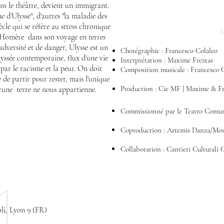
ans le théâtre, devient un immigrant.
 d'Ulysse", d'autres "la maladie des
cle qui se réfère au stress chronique
C
e Homère dans son voyage en terres
dversité et de danger, Ulysse est un
Chorégraphie : Francesco Colaleo
yssée contemporaine, flux d'une vie
Interprétation : Maxime Freixas ​​
par le racisme et la peur. On doit
Composition musicale : Francesco 
 de partir pour rester, mais l'unique
Production : Cie MF | Maxime & F
cune terre ne nous appartienne.
Commissionné par le Teatro Comun
Coproduction : Artemis Danza/Mon
Collaboration : Cantieri Culturali 
oli, Lyon
9 (FR)