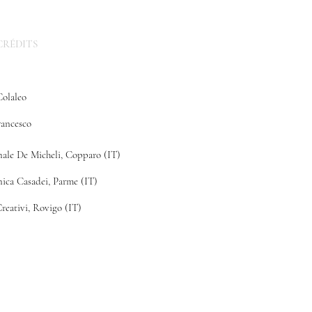
RÉDITS
Colaleo
rancesco
ale De Micheli, Copparo (IT)
ica Casadei, Parme (IT)
Creativi, Rovigo (IT)