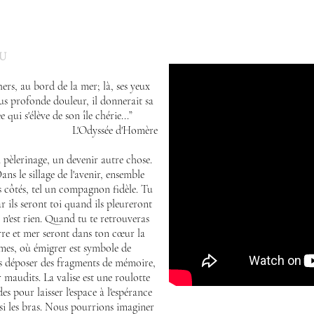
U
chers, au bord de la mer; là, ses yeux
plus profonde douleur, il donnerait sa
 qui s'élève de son île chérie...”
L'Odyssée d'Homère
n pèlerinage, un devenir autre chose.
ans le sillage de l'avenir, ensemble
es côtés, tel un compagnon fidèle. Tu
r ils seront toi quand ils pleureront
e n'est rien. Quand tu te retrouveras
erre et mer seront dans ton cœur la
ames, où émigrer est symbole de
ns déposer des fragments de mémoire,
audits. La valise est une roulotte
es pour laisser l'espace à l'espérance
si les bras. Nous pourrions imaginer