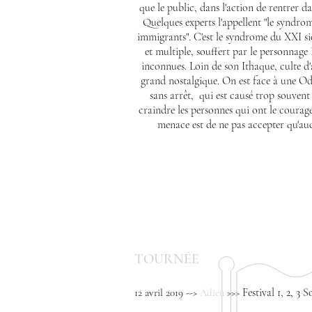
que le public, dans l'action de rentrer d
Quelques experts l'appellent "le syndrome
immigrants". C'est le syndrome du XXI siè
et multiple, souffert par le personnag
inconnues. Loin de son Ithaque, culte d'a
grand nostalgique. On est face à une Od
sans arrêt, qui est causé trop souvent 
craindre les personnes qui ont le courage
menace est de ne pas accepter qu'au
TOURNÉE
Festival 1, 2, 3 S
12 avril 2019 -->
Adieu
>>>